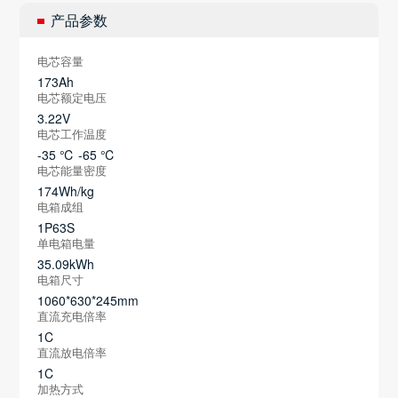
产品参数
电芯容量
173Ah
电芯额定电压
3.22V
电芯工作温度
-35 ℃ -65 ℃
电芯能量密度
174Wh/kg
电箱成组
1P63S
单电箱电量
35.09kWh
电箱尺寸
1060*630*245mm
直流充电倍率
1C
直流放电倍率
1C
加热方式